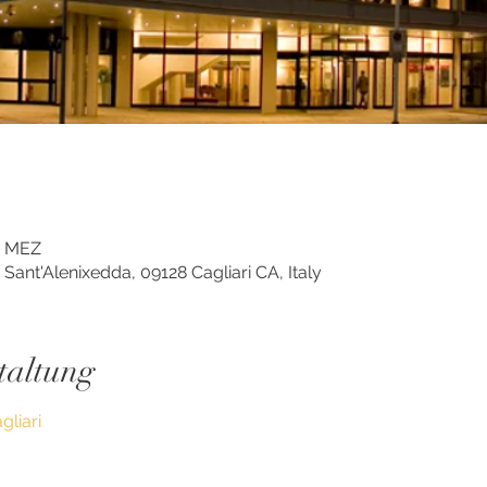
00 MEZ
ia Sant'Alenixedda, 09128 Cagliari CA, Italy
taltung
gliari