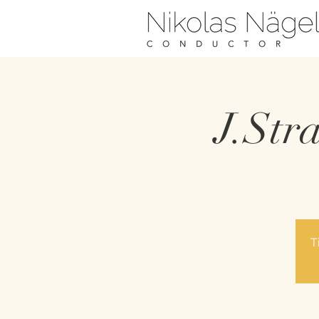
J.Str
T